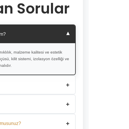
an Sorular
▾
im?
ıklılık, malzeme kalitesi ve estetik
üsü, kilit sistemi, izolasyon özelliği ve
alıdır.
+
lçüye özel üretiyor, renk, cam ve
+
 göre özelleştiriyoruz.
 çeliktir. Uzun ömürlü ve yüksek darbe
+
pılarında sıkça tercih edilir.
or musunuz?