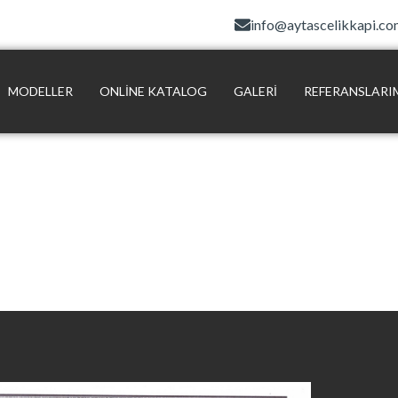
info@aytascelikkapi.c
MODELLER
ONLINE KATALOG
GALERI
REFERANSLARI
Belgelerimiz