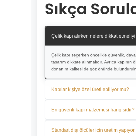
Sıkça Sorul
Çelik kapı alırken nelere dikkat etmeliy
Çelik kapı seçerken öncelikle güvenlik, dayan
tasarım dikkate alınmalıdır. Ayrıca kapının ölç
donanım kalitesi de göz önünde bulundurulm
Kapılar kişiye özel üretilebiliyor mu?
Evet. Aytaş Çelik Kapı olarak tüm kapılarımızı ö
donanım gibi detayları müşterilerimizin tercihine
En güvenli kapı malzemesi hangisidir?
Güvenlik açısından en ideal malzeme galvanizli
direncine sahip olması nedeniyle villa ve daire ka
Standart dışı ölçüler için üretim yapıy