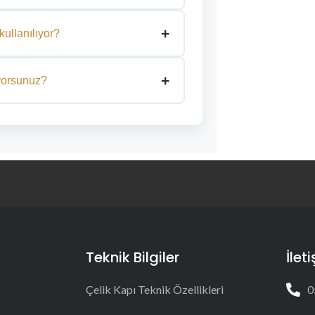
ızın ölçüsünü aldıktan sonra, tamamen
+
kullanılıyor?
dirilmiş iç dolgu yapıları ve isteğe bağlı
+
de hem fiziki hem teknolojik güvenlik
ıyorsunuz?
ontajı profesyonel şekilde
 ve güvenlidir.
Teknik Bilgiler
İlet
Çelik Kapı Teknik Özellikleri
0