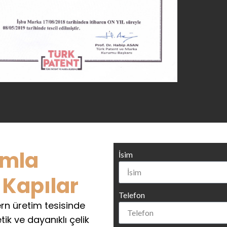
ımla
İsim
 Kapılar
Telefon
rn üretim tesisinde
tik ve dayanıklı çelik