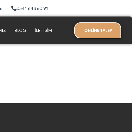
om
0541 643 60 91
ONLİNE TALEP
MIZ
BLOG
İLETIŞIM