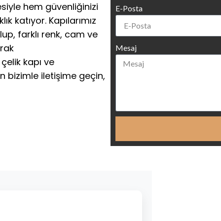
esiyle hem güvenliğinizi
E-Posta
ık katıyor. Kapılarımız
up, farklı renk, cam ve
arak
Mesaj
 çelik kapı ve
 bizimle iletişime geçin,