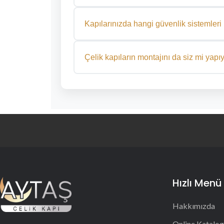
Evet, özel ölçüler için üretim yapıyoruz. Kapın
size özel bir üretim süreci başlatıyoruz.
Kapılarınızda hangi güvenlik sistemleri 
Kapılarımızda çok noktalı kilit sistemleri, güçlen
dijital kilit sistemleri kullanılmaktadır. Bu saye
Çelik kapıların montajını da siz mi yap
sağlanır.
Evet, uzman ekibimiz tarafından kapılarınızın m
gerçekleştirilmektedir. Montaj süreci hızlı, temiz
Hızlı Menü
Hakkımızda
Online Katalog