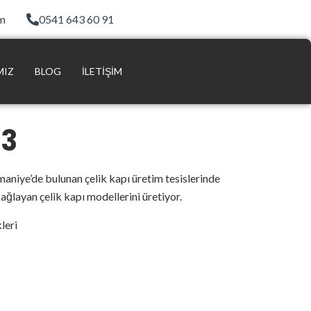
om
0541 643 60 91
MIZ
BLOG
İLETIŞIM
13
niye’de bulunan çelik kapı üretim tesislerinde
sağlayan çelik kapı modellerini üretiyor.
leri