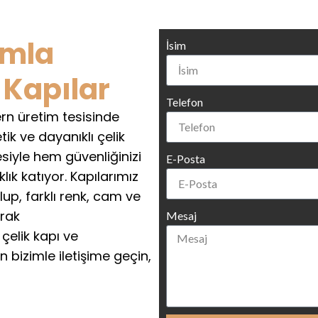
ımla
İsim
 Kapılar
Telefon
rn üretim tesisinde
tik ve dayanıklı çelik
esiyle hem güvenliğinizi
E-Posta
ık katıyor. Kapılarımız
up, farklı renk, cam ve
arak
Mesaj
 çelik kapı ve
 bizimle iletişime geçin,