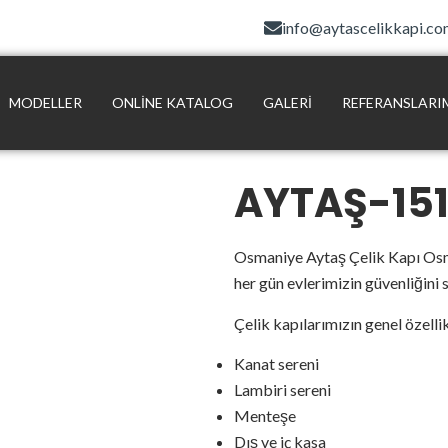
info@aytascelikkapi.c
MODELLER
ONLINE KATALOG
GALERI
REFERANSLARI
AYTAŞ-15
Osmaniye Aytaş Çelik Kapı Osma
her gün evlerimizin güvenliğini 
Çelik kapılarımızın genel özellik
Kanat sereni
Lambiri sereni
Menteşe
Dış ve iç kasa