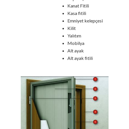
Kanat Fitili
Kasa fitili
Emniyet kelepçesi
Kilit
Yalıtım
Mobilya
Alt ayak
Alt ayak fitili