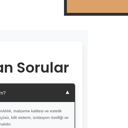
an Sorular
▾
im?
ıklılık, malzeme kalitesi ve estetik
üsü, kilit sistemi, izolasyon özelliği ve
alıdır.