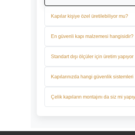
Kapılar kişiye özel üretilebiliyor mu?
Evet. Aytaş Çelik Kapı olarak tüm kapılarımızı ö
donanım gibi detayları müşterilerimizin tercihine
En güvenli kapı malzemesi hangisidir?
Güvenlik açısından en ideal malzeme galvanizli
direncine sahip olması nedeniyle villa ve daire ka
Standart dışı ölçüler için üretim yapıy
Evet, özel ölçüler için üretim yapıyoruz. Kapın
size özel bir üretim süreci başlatıyoruz.
Kapılarınızda hangi güvenlik sistemleri 
Kapılarımızda çok noktalı kilit sistemleri, güçlen
dijital kilit sistemleri kullanılmaktadır. Bu saye
Çelik kapıların montajını da siz mi yap
sağlanır.
Evet, uzman ekibimiz tarafından kapılarınızın m
gerçekleştirilmektedir. Montaj süreci hızlı, temiz