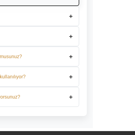
+
lçüye özel üretiyor, renk, cam ve
+
 göre özelleştiriyoruz.
 çeliktir. Uzun ömürlü ve yüksek darbe
+
pılarında sıkça tercih edilir.
or musunuz?
ızın ölçüsünü aldıktan sonra, tamamen
+
kullanılıyor?
dirilmiş iç dolgu yapıları ve isteğe bağlı
+
de hem fiziki hem teknolojik güvenlik
ıyorsunuz?
ontajı profesyonel şekilde
 ve güvenlidir.