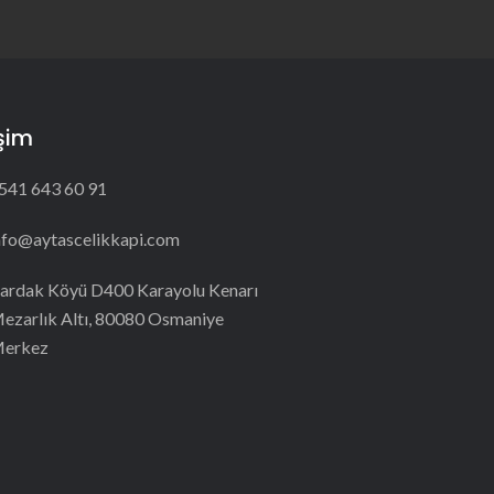
işim
541 643 60 91
nfo@aytascelikkapi.com
ardak Köyü D400 Karayolu Kenarı
ezarlık Altı, 80080 Osmaniye
erkez