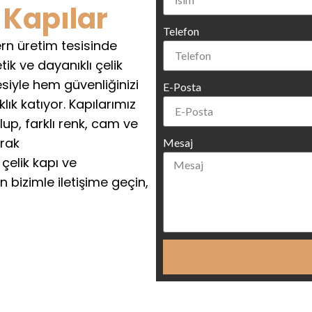
 Kapılar
Telefon
rn üretim tesisinde
tik ve dayanıklı çelik
esiyle hem güvenliğinizi
E-Posta
ık katıyor. Kapılarımız
up, farklı renk, cam ve
arak
Mesaj
 çelik kapı ve
 bizimle iletişime geçin,