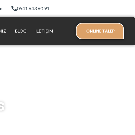
om
0541 643 60 91
ONLİNE TALEP
MIZ
BLOG
İLETIŞIM
s