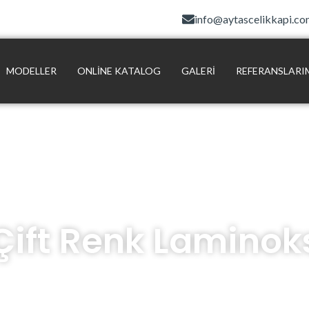
info@aytascelikkapi.c
MODELLER
ONLINE KATALOG
GALERI
REFERANSLARI
Çift Renk Laminok