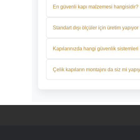
donanım gibi detayları müşterilerimizin tercihine
En güvenli kapı malzemesi hangisidir?
Güvenlik açısından en ideal malzeme galvanizli
direncine sahip olması nedeniyle villa ve daire ka
Standart dışı ölçüler için üretim yapıy
Evet, özel ölçüler için üretim yapıyoruz. Kapın
size özel bir üretim süreci başlatıyoruz.
Kapılarınızda hangi güvenlik sistemleri 
Kapılarımızda çok noktalı kilit sistemleri, güçlen
dijital kilit sistemleri kullanılmaktadır. Bu saye
Çelik kapıların montajını da siz mi yap
sağlanır.
Evet, uzman ekibimiz tarafından kapılarınızın m
gerçekleştirilmektedir. Montaj süreci hızlı, temiz