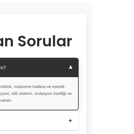
an Sorular
▾
im?
ıklılık, malzeme kalitesi ve estetik
üsü, kilit sistemi, izolasyon özelliği ve
alıdır.
+
lçüye özel üretiyor, renk, cam ve