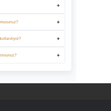
+
 göre özelleştiriyoruz.
 çeliktir. Uzun ömürlü ve yüksek darbe
+
pılarında sıkça tercih edilir.
or musunuz?
ızın ölçüsünü aldıktan sonra, tamamen
+
kullanılıyor?
dirilmiş iç dolgu yapıları ve isteğe bağlı
+
de hem fiziki hem teknolojik güvenlik
ıyorsunuz?
ontajı profesyonel şekilde
 ve güvenlidir.