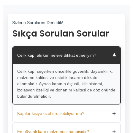
Sizlerin Sorularını Derledik!
Sıkça Sorulan Sorular
▾
Çelik kapı alırken nelere dikkat etmeliyim?
Çelik kapı seçerken öncelikle güvenlik, dayanıklılık,
malzeme kalitesi ve estetik tasarım dikkate
alınmalıdır. Ayrıca kapının ölçüsü, kilit sistemi,
izolasyon özelliği ve donanım kalitesi de göz önünde
bulundurulmalıdır.
+
Kapılar kişiye özel üretilebiliyor mu?
Evet. Aytaş Çelik Kapı olarak tüm kapılarımızı ölçüye özel
+
üretiyor, renk, cam ve donanım gibi detayları
En güvenli kapı malzemesi hangisidir?