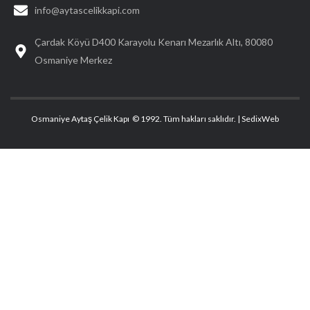
info@aytascelikkapi.com
Çardak Köyü D400 Karayolu Kenarı Mezarlık Altı, 80080
Osmaniye Merkez
Osmaniye Aytaş Çelik Kapı © 1992. Tüm hakları saklıdır. |
SedixWeb